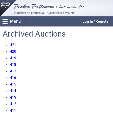
Menu
Log In / Register
Archived Auctions
421
420
419
418
417
416
415
414
413
412
411